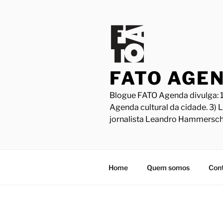
Pular
para
o
conteúdo
FATO AGE
Blogue FATO Agenda divulga: 1
Agenda cultural da cidade. 3) 
jornalista Leandro Hammersch
Home
Quem somos
Con