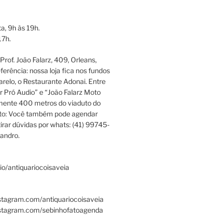
a, 9h às 19h.
17h.
rof. João Falarz, 409, Orleans,
ferência: nossa loja fica nos fundos
relo, o Restaurante Adonai. Entre
r Pró Audio” e “João Falarz Moto
mente 400 metros do viaduto do
ato: Você também pode agendar
irar dúvidas por whats: (41) 99745-
andro.
.bio/antiquariocoisaveia
stagram.com/antiquariocoisaveia
nstagram.com/sebinhofatoagenda