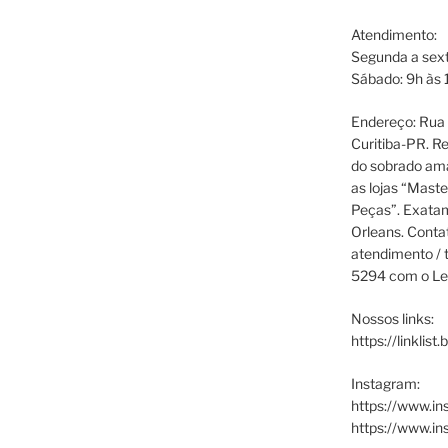
Atendimento:
Segunda a sext
Sábado: 9h às 
Endereço: Rua P
Curitiba-PR. Re
do sobrado ama
as lojas “Maste
Peças”. Exata
Orleans. Cont
atendimento / t
5294 com o Le
Nossos links:
https://linklist
Instagram:
https://www.in
https://www.i