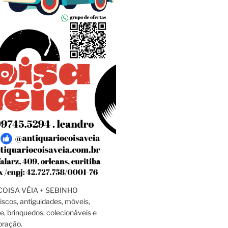
OISA VÉIA + SEBINHO
discos, antiguidades, móveis,
e, brinquedos, colecionáveis e
oração.