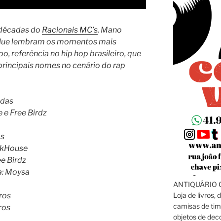
 décadas do
Racionais MC’s
. Mano
e Blue lembram os momentos mais
o, referência no hip hop brasileiro, que
rincipais nomes no cenário do rap
adas
 e Free Birdz
as
akHouse
e Birdz
ta: Moysa
ANTIQUÁRIO C
Loja de livros, 
ros
camisas de tim
ros
objetos de dec