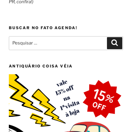
PR, confira!)
BUSCAR NO FATO AGENDA!
Pesquisar
Pesqui
por:
ANTIQUÁRIO COISA VÉIA