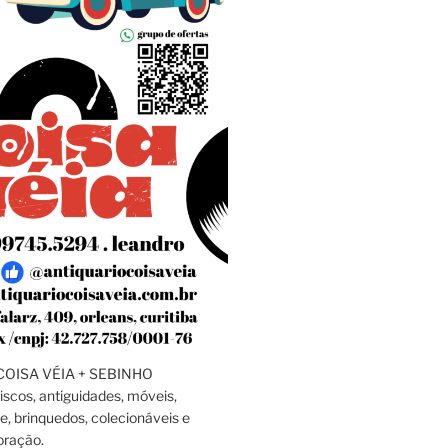
OISA VÉIA + SEBINHO
discos, antiguidades, móveis,
e, brinquedos, colecionáveis e
oração.