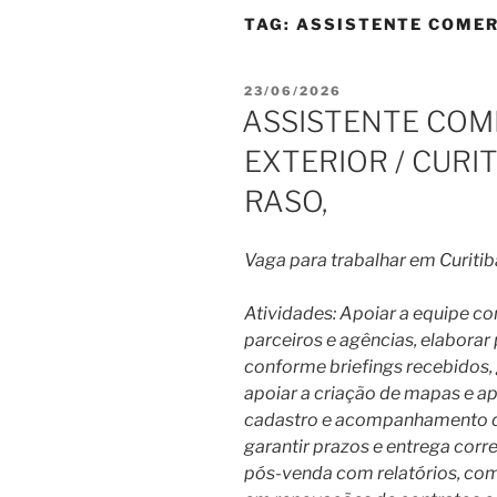
TAG:
ASSISTENTE COMER
PUBLICADO
23/06/2026
EM
ASSISTENTE COME
EXTERIOR / CURI
RASO,
Vaga para trabalhar em Curitib
Atividades: Apoiar a equipe co
parceiros e agências, elabora
conforme briefings recebidos, 
apoiar a criação de mapas e ap
cadastro e acompanhamento d
garantir prazos e entrega corre
pós-venda com relatórios, com