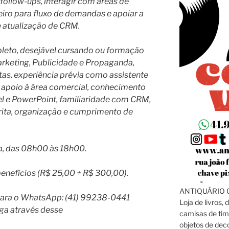
follow-ups, interagir com áreas de
iro para fluxo de demandas e apoiar a
 e atualização de CRM.
leto, desejável cursando ou formação
rketing, Publicidade e Propaganda,
as, experiência prévia como assistente
 apoio à área comercial, conhecimento
el e PowerPoint, familiaridade com CRM,
rita, organização e cumprimento de
ra, das 08h00 às 18h00.
nefícios (R$ 25,00 + R$ 300,00).
ANTIQUÁRIO C
 para o WhatsApp: (41) 99238-0441
Loja de livros, 
ga através desse
camisas de tim
objetos de dec