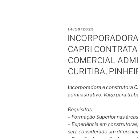
PUBLICADO
14/10/2025
EM
INCORPORADORA
CAPRI CONTRATA
COMERCIAL ADMI
CURITIBA, PINHE
Incorporadora e construtora C
administrativo. Vaga para traba
Requisitos:
– Formação Superior nas áreas
– Experiência em construtoras,
será considerado um diferencia