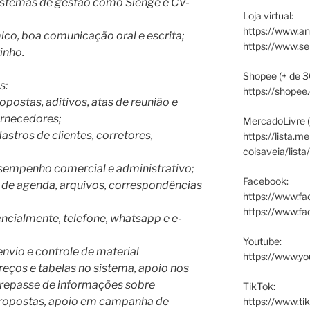
istemas de gestão como Sienge e CV-
Loja virtual:
https://www.an
ico, boa comunicação oral e escrita;
https://www.s
rinho.
Shopee (+ de 3
s:
https://shopee
postas, aditivos, atas de reunião e
ornecedores;
MercadoLivre (
astros de clientes, corretores,
https://lista.m
coisaveia/lista
esempenho comercial e administrativo;
Facebook:
o de agenda, arquivos, correspondências
https://www.fa
https://www.f
ncialmente, telefone, whatsapp e e-
Youtube:
envio e controle de material
https://www.yo
reços e tabelas no sistema, apoio nos
 repasse de informações sobre
TikTok:
ropostas, apoio em campanha de
https://www.ti