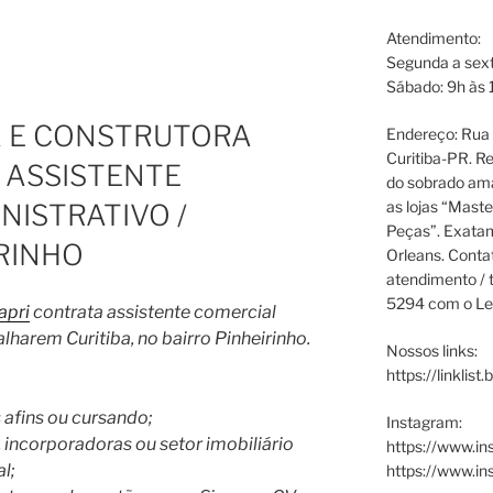
Atendimento:
Segunda a sext
Sábado: 9h às 
 E CONSTRUTORA
Endereço: Rua P
Curitiba-PR. Re
 ASSISTENTE
do sobrado ama
as lojas “Maste
NISTRATIVO /
Peças”. Exata
IRINHO
Orleans. Cont
atendimento / t
5294 com o Le
apri
contrata assistente comercial
lharem Curitiba, no bairro Pinheirinho.
Nossos links:
https://linklist
 afins ou cursando;
Instagram:
 incorporadoras ou setor imobiliário
https://www.in
l;
https://www.i