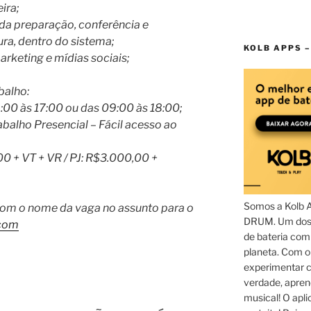
ira;
da preparação, conferência e
a, dentro do sistema;
KOLB APPS –
rketing e mídias sociais;
balho:
:00 às 17:00 ou das 09:00 às 18:00;
balho Presencial – Fácil acesso ao
 + VT + VR / PJ: R$3.000,00 +
Somos a Kolb 
 com o nome da vaga no assunto para o
DRUM. Um dos 
com
de bateria com
planeta. Com 
experimentar c
verdade, apren
musical! O aplic