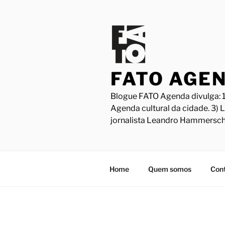
Pular
para
o
conteúdo
FATO AGE
Blogue FATO Agenda divulga: 1
Agenda cultural da cidade. 3) 
jornalista Leandro Hammersch
Home
Quem somos
Con