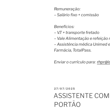
Remuneração:
– Salário fixo + comissão
Benefícios:
– V.T + transporte fretado
– Vale Alimentação e refeição
– Assistência médica Unimed e
Farmácia, TotalPass.
Enviar o currículo para:
rhpr@
PUBLICADO
27/07/2025
EM
ASSISTENTE COME
PORTÃO