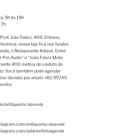
a, 9h às 19h.
17h.
rof. João Falarz, 409, Orleans,
ferência: nossa loja fica nos fundos
relo, o Restaurante Adonai. Entre
r Pró Audio” e “João Falarz Moto
mente 400 metros do viaduto do
ato: Você também pode agendar
irar dúvidas por whats: (41) 99745-
andro.
.bio/antiquariocoisaveia
stagram.com/antiquariocoisaveia
nstagram.com/sebinhofatoagenda