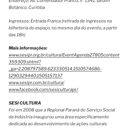
Endereço: Av. Comendador Franco, nº 1341, Jardim
Botânico, Curitiba
Ingressos: Entrada Franca (retirada de ingressos na
bilheteria do espaço, no mesmo dia do evento, a partir
das 18h)
Mais informações:
www.sesipr.org.br/cultura/EventAgenda27805content
359309.shtml?
_ga=2.208797589.623330514.1510574686-
1290329440.1505157137
www.sesipr.com.br/cultura/
www.facebook.com/sesiculturapr/
SESI CULTURA
Foi em 2008 que a Regional Paraná do Serviço Social
da Indústria inaugurou uma área especificamente
dedicada ao desenvolvimento de ações culturais