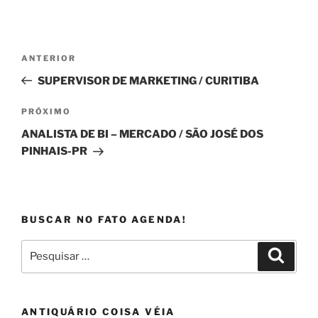
Navegação
Post
ANTERIOR
de
anterior
SUPERVISOR DE MARKETING / CURITIBA
Post
Próximo
PRÓXIMO
post
ANALISTA DE BI – MERCADO / SÃO JOSÉ DOS
PINHAIS-PR
BUSCAR NO FATO AGENDA!
Pesquisar
Pesqui
por:
ANTIQUÁRIO COISA VÉIA