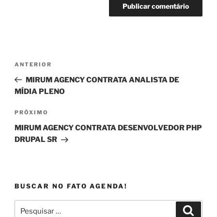
Navegação
Post
ANTERIOR
de
anterior
MIRUM AGENCY CONTRATA ANALISTA DE
Post
MÍDIA PLENO
Próximo
PRÓXIMO
post
MIRUM AGENCY CONTRATA DESENVOLVEDOR PHP
DRUPAL SR
BUSCAR NO FATO AGENDA!
Pesquisar
Pesqui
por: