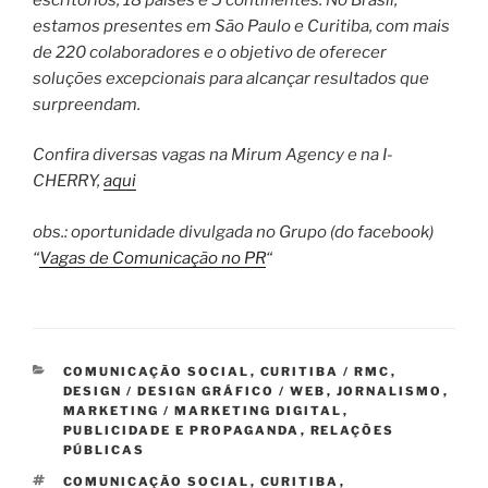
estamos presentes em São Paulo e Curitiba, com mais
de 220 colaboradores e o objetivo de oferecer
soluções excepcionais para alcançar resultados que
surpreendam.
Confira diversas vagas na Mirum Agency e na I-
CHERRY,
aqui
obs.: oportunidade divulgada no Grupo (do facebook)
“
Vagas de Comunicação no PR
“
CATEGORIAS
COMUNICAÇÃO SOCIAL
,
CURITIBA / RMC
,
DESIGN / DESIGN GRÁFICO / WEB
,
JORNALISMO
,
MARKETING / MARKETING DIGITAL
,
PUBLICIDADE E PROPAGANDA
,
RELAÇÕES
PÚBLICAS
TAGS
COMUNICAÇÃO SOCIAL
,
CURITIBA
,