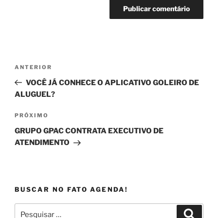
Navegação
Post
ANTERIOR
de
anterior
VOCÊ JÁ CONHECE O APLICATIVO GOLEIRO DE
Post
ALUGUEL?
Próximo
PRÓXIMO
post
GRUPO GPAC CONTRATA EXECUTIVO DE
ATENDIMENTO
BUSCAR NO FATO AGENDA!
Pesquisar
Pesqui