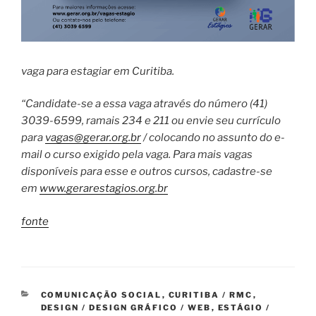
vaga para estagiar em Curitiba.
“Candidate-se a essa vaga através do número (41)
3039-6599, ramais 234 e 211 ou envie seu currículo
para
vagas@gerar.org.br
/ colocando no assunto do e-
mail o curso exigido pela vaga. Para mais vagas
disponíveis para esse e outros cursos, cadastre-se
em
www.gerarestagios.org.br
fonte
CATEGORIAS
COMUNICAÇÃO SOCIAL
,
CURITIBA / RMC
,
DESIGN / DESIGN GRÁFICO / WEB
,
ESTÁGIO /