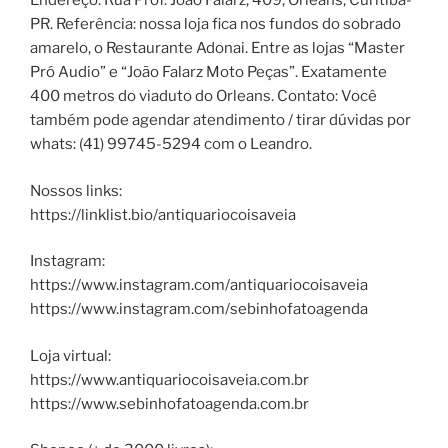
Endereço: Rua Prof. João Falarz, 409, Orleans, Curitiba-
PR. Referência: nossa loja fica nos fundos do sobrado
amarelo, o Restaurante Adonai. Entre as lojas “Master
Pró Audio” e “João Falarz Moto Peças”. Exatamente
400 metros do viaduto do Orleans. Contato: Você
também pode agendar atendimento / tirar dúvidas por
whats: (41) 99745-5294 com o Leandro.
Nossos links:
https://linklist.bio/antiquariocoisaveia
Instagram:
https://www.instagram.com/antiquariocoisaveia
https://www.instagram.com/sebinhofatoagenda
Loja virtual:
https://www.antiquariocoisaveia.com.br
https://www.sebinhofatoagenda.com.br