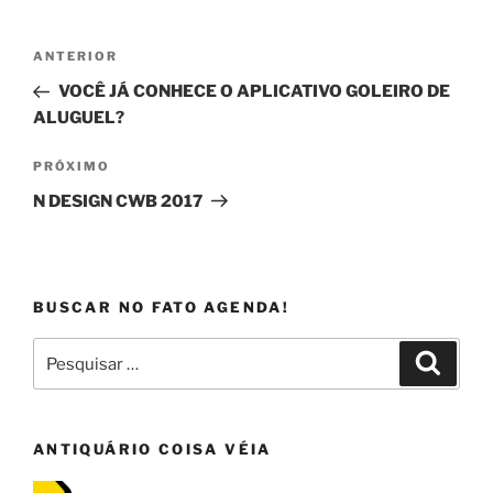
Navegação
Post
ANTERIOR
de
anterior
VOCÊ JÁ CONHECE O APLICATIVO GOLEIRO DE
Post
ALUGUEL?
Próximo
PRÓXIMO
post
N DESIGN CWB 2017
BUSCAR NO FATO AGENDA!
Pesquisar
Pesqui
por:
ANTIQUÁRIO COISA VÉIA