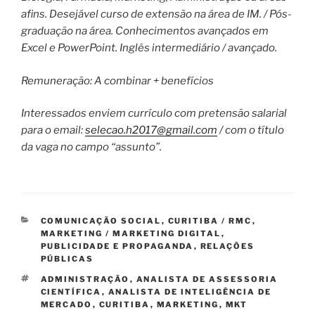
afins. Desejável curso de extensão na área de IM. / Pós-
graduação na área. Conhecimentos avançados em
Excel e PowerPoint. Inglês intermediário / avançado.
Remuneração: A combinar + benefícios
Interessados enviem currículo com pretensão salarial
para o email:
selecao.h2017@gmail.com
/ com o título
da vaga no campo “assunto”.
CATEGORIAS
COMUNICAÇÃO SOCIAL
,
CURITIBA / RMC
,
MARKETING / MARKETING DIGITAL
,
PUBLICIDADE E PROPAGANDA
,
RELAÇÕES
PÚBLICAS
TAGS
ADMINISTRAÇÃO
,
ANALISTA DE ASSESSORIA
CIENTÍFICA
,
ANALISTA DE INTELIGÊNCIA DE
MERCADO
,
CURITIBA
,
MARKETING
,
MKT